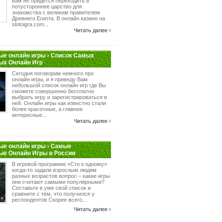
вам не придется переходить в
потустороннее царство для
знакомства с великим правителем
Древнего Египта. В онлайн казино на
slotoigra.com...
Читать далее ›
е онлайн игры › Список Самых
ых Онлайн Игр
Сегодня поговорим немного про
онлайн игры, и я приведу Вам
небольшой список онлайн игр где Вы
сможете совершенно бесплатно
выбрать игру и зарегистрироваться в
ней. Онлайн игры как известно стали
более красочные, а главное
интересные...
Читать далее ›
е онлайн игры › Самые
ые Онлайн Игры в России
В игровой программе «Сто к одному»
когда-то задали взрослым людям
разных возрастов вопрос – какие игры
они считают самыми популярными?
Составьте в уме свой список и
сравните с тем, что получился у
респондентов Скорее всего...
Читать далее ›