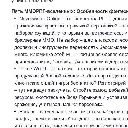
у них с геймплеем.
Пять ММОРПГ-вселенных: Особенности фэнтез
Neverwinter Online – это эпическая РПГ с дин
сражениями, крафтом, прокачкой персонажей – в
набором функций, с которыми вы встречаетесь, и
браузерные MMO. На выбор – шесть классов геро
доспехи и инструменты перечислять бессмыслен
много. Изюминка этой РПГ – активная боевая сис
прицеливанием, блоками, уклонениями и дерзким
Prime World – стратегия, в которой нашлось ме
продуманной боевой механике. Легко проходите 
клиентские онлайн игры бесплатно? Регистрируй
– тут не дадут заскучать. Стройте замок, добыва
ресурсы, охотьтесь на Змея Горыныча и устраив
сражения, учитывая навыки персонажа.
Panzar – вселенная с классическим набором пе
эльфы, гномы и люди. У каждого – по паре классо
что эльфы представлены только женскими персо