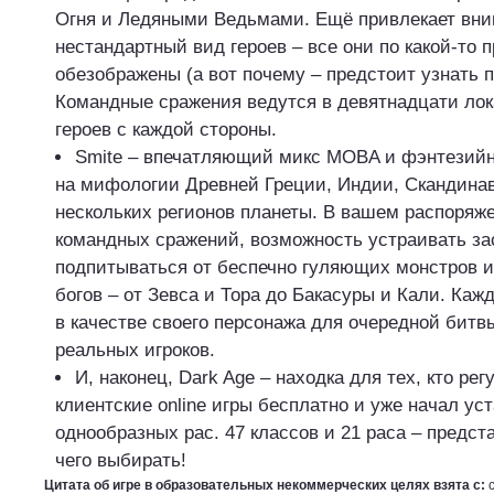
Огня и Ледяными Ведьмами. Ещё привлекает вн
нестандартный вид героев – все они по какой-то 
обезображены (а вот почему – предстоит узнать п
Командные сражения ведутся в девятнадцати лок
героев с каждой стороны.
Smite – впечатляющий микс MOBA и фэнтезийн
на мифологии Древней Греции, Индии, Скандина
нескольких регионов планеты. В вашем распоряж
командных сражений, возможность устраивать за
подпитываться от беспечно гуляющих монстров и
богов – от Зевса и Тора до Бакасуры и Кали. Каж
в качестве своего персонажа для очередной битв
реальных игроков.
И, наконец, Dark Age – находка для тех, кто ре
клиентские online игры бесплатно и уже начал уст
однообразных рас. 47 классов и 21 раса – предст
чего выбирать!
Цитата об игре в образовательных некоммерческих целях взята с: