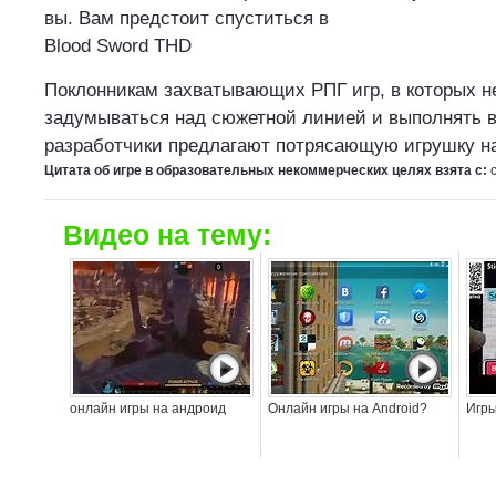
вы. Вам предстоит спуститься в
Blood Sword THD
Поклонникам захватывающих РПГ игр, в которых н
задумываться над сюжетной линией и выполнять вс
разработчики предлагают потрясающую игрушку н
Цитата об игре в образовательных некоммерческих целях взята с:
Видео на тему:
онлайн игры на андроид
Онлайн игры на Android?
Игры