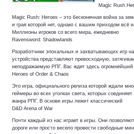
Magic Rush He
Magic Rush: Heroes – это бесконечная война за зе
и грая которой нет, однако с вашим приходом всё
Миллионы игроков со всего мира, ежедневно
Ravensword: Shadowlands
Разработчики эпохальных и захватывающих игр на
устройства представляют превосходную, затягив
неподражаемую РПГ. Вас ждет здесь огромнейший
Heroes of Order & Chaos
Это игра, официального релиза которой ждали мн
геймеры во всех уголках света, которых соединяет
жанра РПГ. В основе игры лежит классический
D&D Arena of War
Почти каждый из нас играет в игры. Они позволяют
дороге или просто весело провести свободные мин