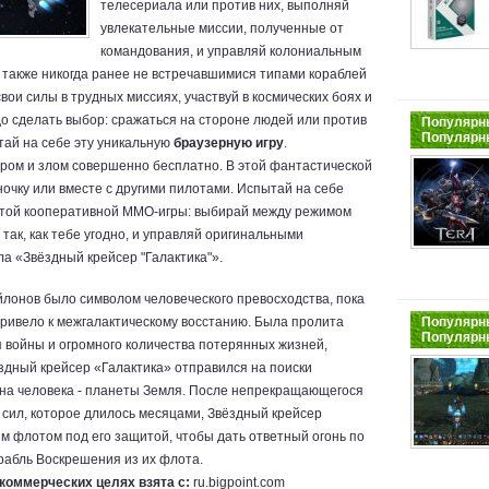
телесериала или против них, выполняй
увлекательные миссии, полученные от
командования, и управляй колониальным
 также никогда ранее не встречавшимися типами кораблей
вои силы в трудных миссиях, участвуй в космических боях и
до сделать выбор: сражаться на стороне людей или против
Популярны
Популярн
тай на себе эту уникальную
браузерную игру
.
бром и злом совершенно бесплатно. В этой фантастической
очку или вместе с другими пилотами. Испытай на себе
этой кооперативной MMO-игры: выбирай между режимом
так, как тебе угодно, и управляй оригинальными
а «Звёздный крейсер "Галактика"».
онов было символом человеческого превосходства, пока
привело к межгалактическому восстанию. Была пролита
Популярны
Популярн
 войны и огромного количества потерянных жизней,
здный крейсер «Галактика» отправился на поиски
на человека - планеты Земля. После непрекращающегося
сил, которое длилось месяцами, Звёздный крейсер
м флотом под его защитой, чтобы дать ответный огонь по
абль Воскрешения из их флота.
коммерческих целях взята с:
ru.bigpoint.com