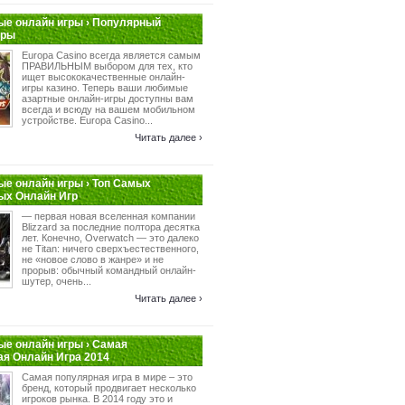
е онлайн игры › Популярный
гры
Europa Casino всегда является самым
ПРАВИЛЬНЫМ выбором для тех, кто
ищет высококачественные онлайн-
игры казино. Теперь ваши любимые
азартные онлайн-игры доступны вам
всегда и всюду на вашем мобильном
устройстве. Europa Casino...
Читать далее ›
е онлайн игры › Топ Самых
ых Онлайн Игр
— первая новая вселенная компании
Blizzard за последние полтора десятка
лет. Конечно, Overwatch — это далеко
не Titan: ничего сверхъестественного,
не «новое слово в жанре» и не
прорыв: обычный командный онлайн-
шутер, очень...
Читать далее ›
е онлайн игры › Самая
я Онлайн Игра 2014
Самая популярная игра в мире – это
бренд, который продвигает несколько
игроков рынка. В 2014 году это и