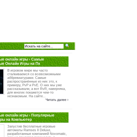
е онлайн игры › Самые
ые Онлайн Игры на Пк
В игровом мире мы часто
сталкиваемся со всевозможными
аббревиатурами. Самые
распространённые из них это, к
примеру, PvP и PvE. О них мы уже
рассказывали, а вот RvR, наверняка,
для многих покажется чем-то
незнакомым. На сайте...
Читать далее ›
е онлайн игры › Популярные
гры на Компьютер
Запустив бесплатные игровые
автоматы Ramses II Deluxe,
разработанные компанией Novomatic,