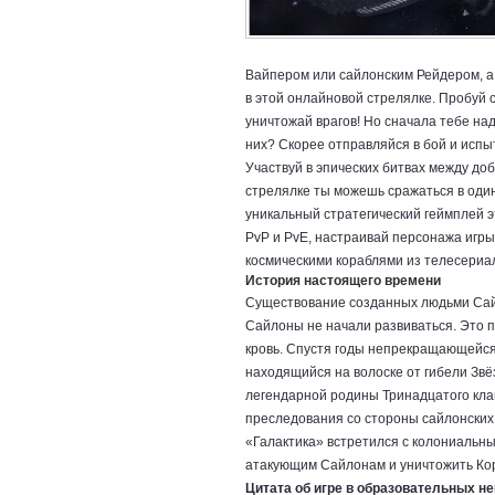
Вайпером или сайлонским Рейдером, а
в этой онлайновой стрелялке. Пробуй с
уничтожай врагов! Но сначала тебе на
них? Скорее отправляйся в бой и испы
Участвуй в эпических битвах между до
стрелялке ты можешь сражаться в один
уникальный стратегический геймплей 
PvP и PvE, настраивай персонажа игры 
космическими кораблями из телесериал
История настоящего времени
Существование созданных людьми Сайл
Сайлоны не начали развиваться. Это 
кровь. Спустя годы непрекращающейся
находящийся на волоске от гибели Звё
легендарной родины Тринадцатого кла
преследования со стороны сайлонских 
«Галактика» встретился с колониальны
атакующим Сайлонам и уничтожить Кор
Цитата об игре в образовательных не