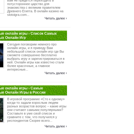
вам не придется переходить в
потустороннее царство для
знакомства с великим правителем
Древнего Египта. В онлайн казино на
slotoigra.com...
Читать далее ›
е онлайн игры › Список Самых
ых Онлайн Игр
Сегодня поговорим немного про
онлайн игры, и я приведу Вам
небольшой список онлайн игр где Вы
сможете совершенно бесплатно
выбрать игру и зарегистрироваться в
ней. Онлайн игры как известно стали
более красочные, а главное
интересные...
Читать далее ›
е онлайн игры › Самые
ые Онлайн Игры в России
В игровой программе «Сто к одному»
когда-то задали взрослым людям
разных возрастов вопрос – какие игры
они считают самыми популярными?
Составьте в уме свой список и
сравните с тем, что получился у
респондентов Скорее всего...
Читать далее ›