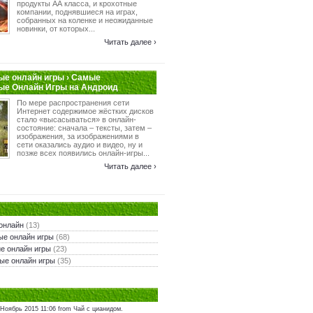
продукты АА класса, и крохотные
компании, поднявшиеся на играх,
собранных на коленке и неожиданные
новинки, от которых...
Читать далее ›
е онлайн игры › Самые
ые Онлайн Игры на Андроид
По мере распространения сети
Интернет содержимое жёстких дисков
стало «высасываться» в онлайн-
состояние: сначала – тексты, затем –
изображения, за изображениями в
сети оказались аудио и видео, ну и
позже всех появились онлайн-игры...
Читать далее ›
онлайн
(13)
ые онлайн игры
(68)
е онлайн игры
(23)
ые онлайн игры
(35)
 Ноябрь 2015 11:06 from Чай с цианидом.