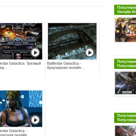
Популярны
Онлайн И
Популярны
lestar Galactica. Трезвый
Battlestar Galactica -
Популярн
яд ...
браузерная онлайн ...
Популярны
Популярна
lestar Galactica -
платная онлайн ...