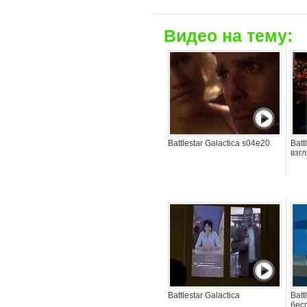
Видео на тему:
Battlestar Galactica s04e20
Batt
взгл
Battlestar Galactica
Batt
бес