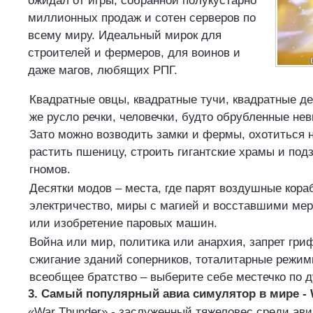
ожидал от игры, собранной полукустарно
миллионных продаж и сотен серверов по
всему миру. Идеальный мирок для
строителей и фермеров, для воинов и
даже магов, любящих РПГ.
Квадратные овцы, квадратные тучи, квадратные де
же русло речки, человечки, будто обрубленные н
Зато можно возводить замки и фермы, охотиться 
растить пшеницу, строить гигантские храмы и под
гномов.
Десятки модов – места, где парят воздушные кораб
электричество, миры с магией и восставшими мер
или изобретение паровых машин.
Война или мир, политика или анархия, запрет гри
сжигание зданий соперников, тоталитарные режим
всеобщее братство – выберите себе местечко по 
3. Самый популярный авиа симулятор в мире - 
«War Thunder» - заслуженный тяжеловес среди ав