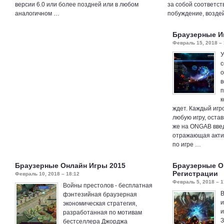
версии 6.0 или более поздней или в любом
за собой соответс
аналогичном …
побуждение, возде
Браузерные И
Февраль 15, 2018 – 
У
с
о
в
п
к
ждет. Каждый игр
любую игру, остав
же на ONGAB введ
отражающая актив
по игре …
Браузерные Онлайн Игры 2015
Браузерные О
Регистрации
Февраль 10, 2018 – 18:12
Февраль 5, 2018 – 1
Войны престолов - бесплатная
В
фэнтезийная браузерная
и
экономическая стратегия,
и
разработанная по мотивам
З
бестселлера Джорджа