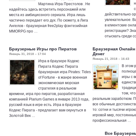
н
Мартина Игра Престолов . Не
с
надейтесь здесь встретить персонажей или
действительно ор
места из амбициозного сериала. Игра лишь
увлекательное. В
частично передает его дух. По сюжету, в Лига
в клиентские онл
Ангелов - браузерная free2play фэнтезийная
регистрации? Знач
MMORPG про …
отыскать среди с
Браузерные Игры про Пиратов
Браузерная Онлайн
Денег
Январь 31, 2018 – 17:04
Январь 21, 2018 – 16:43
Игра в браузере Кодекс
В этом 
Пирата Кодекс Пирата
полноц
браузерная игра Pirates: Tides
игры с 
of Fortune - в жанре военная
единств
экономическая морская
традици
стратегия в реальном
том, что
времени, игра про пиратов, разработанная
реальным заработком. П
компанией Plarium Games в январе 2013 года,
все обычные достоинства
русский язык в игре есть. Игра в браузере
то: сотни и тысячи игро
Кодекс Пирата - предлагает вам окунуться в
игровой мир, постоянны
Золотой Век …
профессиональная …
Все Браузерн