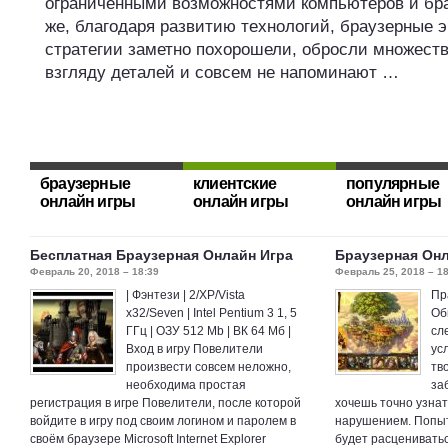
ограниченными возможностями компьютеров и бра
же, благодаря развитию технологий, браузерные 
стратегии заметно похорошели, обросли множест
взгляду деталей и совсем не напоминают …
браузерные
клиентские
популярные
онлайн игры
онлайн игры
онлайн игры
Бесплатная Браузерная Онлайн Игра
Браузерная Он
Февраль 20, 2018 – 18:39
Февраль 25, 2018 – 18
| Фэнтези | 2/XP/Vista
Пр
x32/Seven | Intel Pentium 3 1, 5
Об
ГГц | ОЗУ 512 Mb | ВК 64 Мб |
сл
Вход в игру Повелители
ус
произвести совсем неложно,
тв
необходима простая
за
регистрация в игре Повелители, после которой
хочешь точно узнат
войдите в игру под своим логином и паролем в
нарушением. Попыт
своём браузере Microsoft Internet Explorer
будет расцениватьс