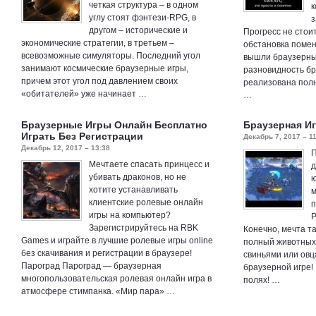
четкая структура – в одном
к
углу стоят фэнтези-RPG, в
з
другом – исторические и
Прогресс не стоит
экономические стратегии, в третьем –
обстановка помен
всевозможные симуляторы. Последний угол
вышли браузерны
занимают космические браузерные игры,
разновидность бр
причем этот угол под давлением своих
реализована пол
«обитателей» уже начинает …
…
Браузерные Игры Онлайн Бесплатно
Браузерная И
Играть Без Регистрации
Декабрь 7, 2017 – 1
Декабрь 12, 2017 – 13:38
П
Мечтаете спасать принцесс и
д
убивать драконов, но не
ю
хотите устанавливать
м
клиентские ролевые онлайн
п
игры на компьютер?
Р
Зарегистрируйтесь на RBK
Конечно, мечта т
Games и играйте в лучшие ролевые игры online
полный животных.
без скачивания и регистрации в браузере!
свиньями или овц
Пароград Пароград — браузерная
браузерной игре!
многопользовательская ролевая онлайн игра в
полях! …
атмосфере стимпанка. «Мир пара» …