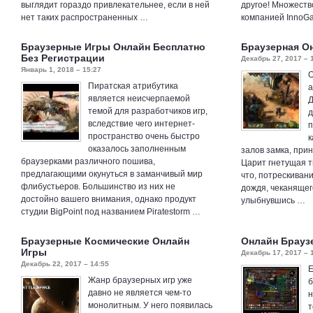
выглядит гораздо привлекательнее, если в ней
другое! Множеств
нет таких распространенных …
компанией InnoGa
Браузерные Игры Онлайн Бесплатно
Браузерная О
Без Регистрации
Декабрь 27, 2017 – 
Январь 1, 2018 – 15:27
О
Пиратская атрибутика
а
является неисчерпаемой
Д
темой для разработчиков игр,
д
вследствие чего интернет-
п
пространство очень быстро
к
оказалось заполненным
залов замка, при
браузерками различного пошива,
Царит гнетущая 
предлагающими окунуться в заманчивый мир
что, потрескиван
флибустьеров. Большинство из них не
дождя, чеканящег
достойно вашего внимания, однако продукт
улыбнувшись …
студии BigPoint под названием Piratestorm …
Браузерные Космические Онлайн
Онлайн Брауз
Игры
Декабрь 17, 2017 – 
Декабрь 22, 2017 – 14:55
Е
Жанр браузерных игр уже
б
давно не является чем-то
н
монолитным. У него появилась
т