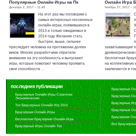
Популярные Онлайн Игры на Пк
Онлайн Игра 
Декабрь 2, 2017 – 11:45
Ноябрь 27, 2017 – 1
На этот раз мы поговорим о
О
самых интересных сессионных
п
онлайн-играх, появившихся в
Х
2013 и только ожидаемых в
О
2014 году Желание стать
П
быстрее, выше, сильнее
г
преследует человека на протяжении долгих
захватывающие п
веков. Многие разработчики обратили
древнегреческом м
внимание на эту особенность и выпускают
бесплатная брауз
игры, которые помогают человеку проявить
на коллективную и
свои способности …
заключается в то
последние публикации
Браузерные Он
Браузерные Онлайн Игры Стратегии
Браузерные Он
Экономические
Браузерные Иг
Топ Браузерных Онлайн Игр 2014
Браузерные Он
Браузерная Онлайн Игры
Браузерная Он
Бесплатная Браузерная Онлайн Игра
Все Браузерны
Браузерные Игры Онлайн Топ