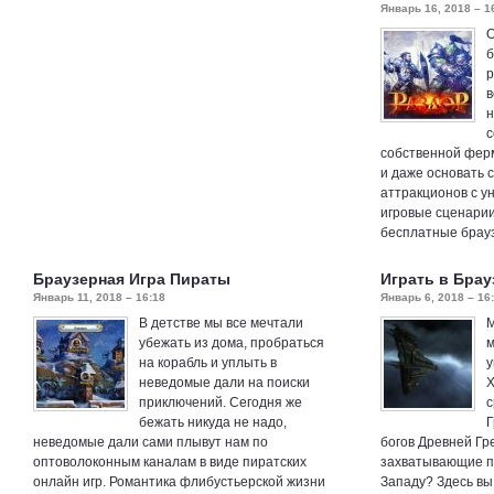
Январь 16, 2018 – 1
О
б
р
в
н
с
собственной ферм
и даже основать 
аттракционов с у
игровые сценари
бесплатные брау
Браузерная Игра Пираты
Играть в Бра
Январь 11, 2018 – 16:18
Январь 6, 2018 – 16
В детстве мы все мечтали
М
убежать из дома, пробраться
м
на корабль и уплыть в
у
неведомые дали на поиски
Х
приключений. Сегодня же
с
бежать никуда не надо,
Г
неведомые дали сами плывут нам по
богов Древней Гр
оптоволоконным каналам в виде пиратских
захватывающие п
онлайн игр. Романтика флибустьерской жизни
Западу? Здесь вы