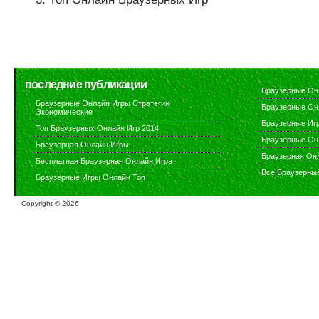
последние публикации
Браузерные Он
Браузерные Онлайн Игры Стратегии
Браузерные Он
Экономические
Браузерные Иг
Топ Браузерных Онлайн Игр 2014
Браузерные Он
Браузерная Онлайн Игры
Браузерная Он
Бесплатная Браузерная Онлайн Игра
Все Браузерны
Браузерные Игры Онлайн Топ
Copyright ©
2026