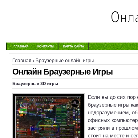
ГЛАВНАЯ
КОНТАКТЫ
КАРТА САЙТА
Главная
›
Браузерные онлайн игры
Онлайн Браузерные Игры
Браузерные 3D игры
Если вы до сих пор 
браузерные игры ка
недоразумением, о
офисных компьютера
застряли в прошлом 
стоит на месте и се