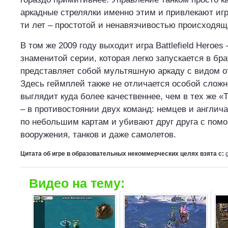
аркадные стрелялки именно этим и привлекают игр
ти лет – простотой и ненавязчивостью происходяще
В том же 2009 году выходит игра Battlefield Heroes
знаменитой серии, которая легко запускается в бра
представляет собой мультяшную аркаду с видом от
Здесь геймплей также не отличается особой сложн
выглядит куда более качественнее, чем в тех же «
– в противостоянии двух команд: немцев и англича
по небольшим картам и убивают друг друга с пом
вооружения, танков и даже самолетов.
Цитата об игре в образовательных некоммерческих целях взята с:
Видео на тему: