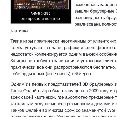
поменялась кардина
вышли браузерные 
разновидность брауз
реализована полнос
картинка.
Такие игры практически неотличимы от клиентских 
слегка уступают в плане графики и спецэффектов.
недостаток компенсируется одним важной особенн
3d игры не требуют скачивания и установки клиента
практически все они распространяются бесплатно,
себе орды юных (и не очень) геймеров.
Одним из первых представителей 3D браузерных и
Танки Онлайн. Игра была запущена в 2009 году и с
всех своей картинкой, где абсолютно трехмерные 
катались между не менее трехмерными домами и 
Танков Онлайн во многом схож со знаменитой World
гораздо примитивнее. Управление танком просто ка