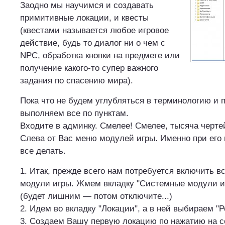
Заодно мы научимся и создавать
примитивные локации, и квесты
(квестами называется любое игровое
действие, будь то диалог ни о чем с
NPC, обработка кнопки на предмете или
получение какого-то супер важного
задания по спасению мира).
Пока что не будем углубляться в терминологию и 
выполняем все по пунктам.
Входите в админку. Смелее! Смелее, тысяча чертей
Слева от Вас меню модулей игры. Именно при его
все делать.
1. Итак, прежде всего нам потребуется включить 
модули игры. Жмем вкладку "Системные модули и
(будет лишним — потом отключите...)
2. Идем во вкладку "Локации", а в ней выбираем "Р
3. Создаем Вашу первую локацию по нажатию на 