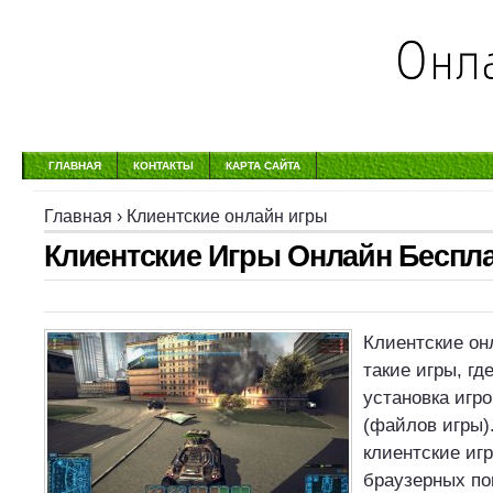
ГЛАВНАЯ
КОНТАКТЫ
КАРТА САЙТА
Главная
›
Клиентские онлайн игры
Клиентские Игры Онлайн Беспл
Клиентские онл
такие игры, гд
установка игро
(файлов игры)
клиентские иг
браузерных п