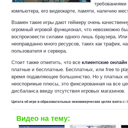
требованиями 
компьютера, его видеокарте, памяти, наличию мест
Взамен такие игры дают геймеру очень качественн
огромный игровой функционал, что невозможно бы
воспроизвести силами одного лишь браузера. Или
неоправданно много ресурсов, таких как трафик, на
пользователя и сервера.
Стоит также отметить, что все
клиентские онлайн
платные и бесплатные. Бесплатных, или free to pla
время подавляющее большинство. Но у платных иг
неоспоримые плюсы, это фиксированная на все це
дисбаланса ввиду отсутствия игровых магазинов.
Цитата об игре в образовательных некоммерческих целях взята с:
Видео на тему: