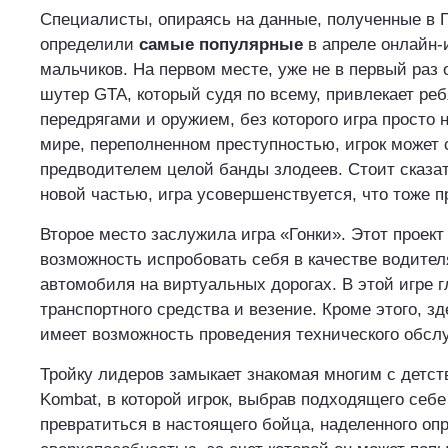
Специалисты, опираясь на данные, полученные в Г
определили
самые популярные
в апреле онлайн-
мальчиков. На первом месте, уже не в первый раз
шутер GTA, который судя по всему, привлекает ре
передрягами и оружием, без которого игра просто 
мире, переполненном преступностью, игрок может 
предводителем целой банды злодеев. Стоит сказат
новой частью, игра усовершенствуется, что тоже п
Второе место заслужила игра «Гонки». Этот проект 
возможность испробовать себя в качестве водител
автомобиля на виртуальных дорогах. В этой игре г
транспортного средства и везение. Кроме этого, з
имеет возможность проведения технического обс
Тройку лидеров замыкает знакомая многим с детств
Kombat, в которой игрок, выбрав подходящего себе
превратиться в настоящего бойца, наделенного оп