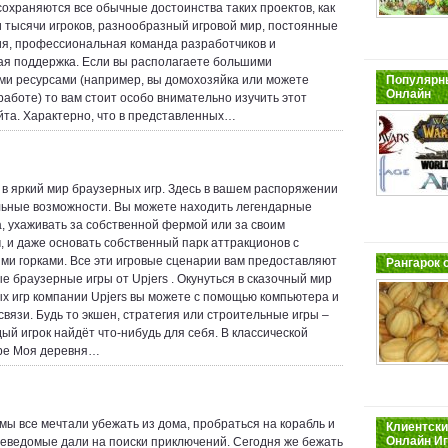
сохраняются все обычные достоинства таких проектов, как
 и тысячи игроков, разнообразный игровой мир, постоянные
я, профессиональная команда разработчиков и
ая поддержка. Если вы располагаете большими
и ресурсами (например, вы домохозяйка или можете
Популярны
Онлайн
 работе) то вам стоит особо внимательно изучить этот
йта. Характерно, что в представленных…
 в яркий мир браузерных игр. Здесь в вашем распоряжении
ьные возможности. Вы можете находить легендарные
, ухаживать за собственной фермой или за своим
, и даже основать собственный парк аттракционов с
ми горками. Все эти игровые сценарии вам предоставляют
Рангарок 
е браузерные игры от Upjers . Окунуться в сказочный мир
х игр компании Upjers вы можете с помощью компьютера и
связи. Будь то экшен, стратегия или строительные игры –
дый игрок найдёт что-нибудь для себя. В классической
ре Моя деревня…
 мы все мечтали убежать из дома, пробраться на корабль и
Клиентски
Онлайн И
неведомые дали на поиски приключений. Сегодня же бежать