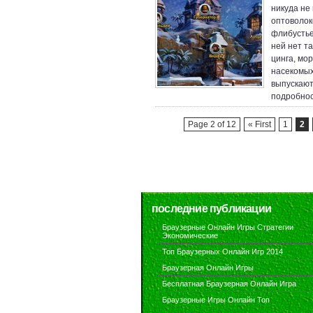
никуда не
оптоволок
флибустье
ней нет т
цинга, мо
насекомых
выпускают
подробнос
Page 2 of 12
« First
1
2
последние публикации
Браузерные Онлайн Игры Стратегии
Экономические
Топ Браузерных Онлайн Игр 2014
Браузерная Онлайн Игры
Бесплатная Браузерная Онлайн Игра
Браузерные Игры Онлайн Топ