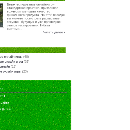
Бета-тестирование онлайн-игр -
стандартная практика, призванная
всячески улучшить качество
финального продукта. На этой вкладке
вы можете посмотреть расписание
текущих, будущих и уже прошедших
этапов тестирования. Гибкая
система...
Читать далее ›
ые онлайн игры
(68)
ые онлайн игры
(35)
онлайн
(13)
е онлайн игры
(23)
ая
кты
 сайта
es (RSS)