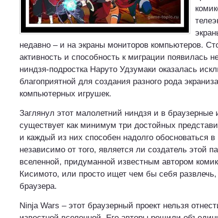
комик
телеэ
экран
недавно – и на экраны мониторов компьютеров. Ст
активность и способность к миграции появилась не
ниндзя-подростка Наруто Удзумаки оказалась иск
благоприятной для создания разного рода экраниза
компьютерных игрушек.
Заглянул этот малолетний ниндзя и в браузерные 
существует как минимум три достойных представи
и каждый из них способен надолго обосноваться в
независимо от того, является ли создатель этой п
вселенной, придуманной известным автором коми
Кисимото, или просто ищет чем бы себя развлечь,
браузера.
Ninja Wars – этот браузерный проект нельзя отнест
известной вселенной. Его авторы решили объедини