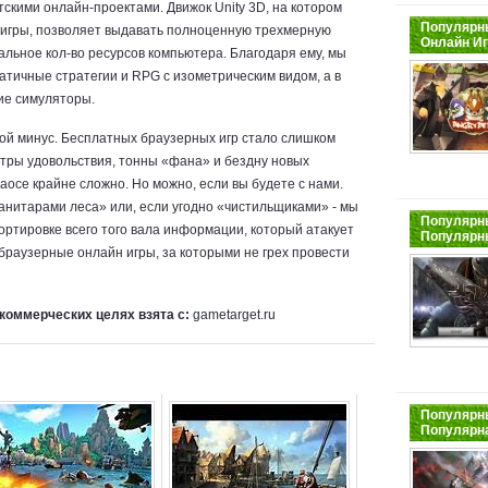
тскими онлайн-проектами. Движок Unity 3D, на котором
Популярны
игры, позволяет выдавать полноценную трехмерную
Онлайн И
альное кол-во ресурсов компьютера. Благодаря ему, мы
матичные стратегии и RPG с изометрическим видом, а в
ие симуляторы.
вой минус. Бесплатных браузерных игр стало слишком
етры удовольствия, тонны «фана» и бездну новых
аосе крайне сложно. Но можно, если вы будете с нами.
анитарами леса» или, если угодно «чистильщиками» - мы
Популярны
ортировке всего того вала информации, который атакует
Популярн
браузерные онлайн игры, за которыми не грех провести
коммерческих целях взята с:
gametarget.ru
Популярны
Популярна