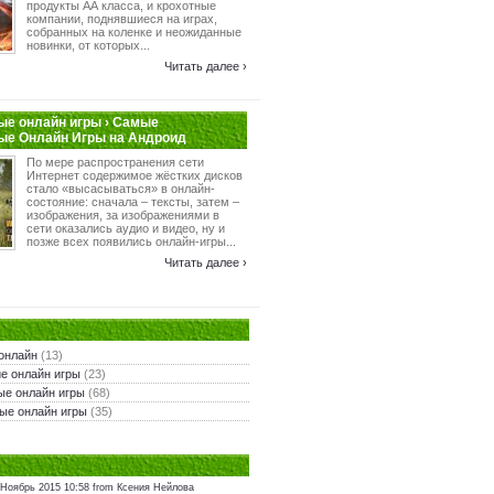
продукты АА класса, и крохотные
компании, поднявшиеся на играх,
собранных на коленке и неожиданные
новинки, от которых...
Читать далее ›
е онлайн игры › Самые
ые Онлайн Игры на Андроид
По мере распространения сети
Интернет содержимое жёстких дисков
стало «высасываться» в онлайн-
состояние: сначала – тексты, затем –
изображения, за изображениями в
сети оказались аудио и видео, ну и
позже всех появились онлайн-игры...
Читать далее ›
онлайн
(13)
е онлайн игры
(23)
ые онлайн игры
(68)
ые онлайн игры
(35)
 Ноябрь 2015 10:58 from Ксения Нейлова