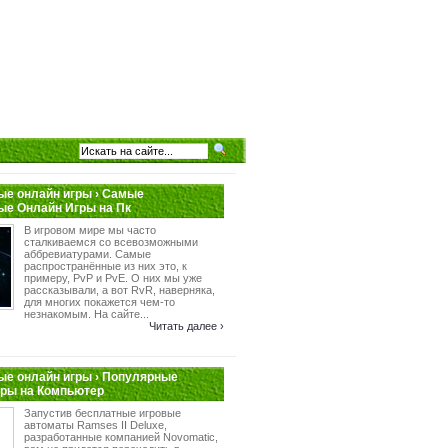
е онлайн игры › Самые
ые Онлайн Игры на Пк
В игровом мире мы часто
сталкиваемся со всевозможными
аббревиатурами. Самые
распространённые из них это, к
примеру, PvP и PvE. О них мы уже
рассказывали, а вот RvR, наверняка,
для многих покажется чем-то
незнакомым. На сайте...
Читать далее ›
е онлайн игры › Популярные
гры на Компьютер
Запустив бесплатные игровые
автоматы Ramses II Deluxe,
разработанные компанией Novomatic,