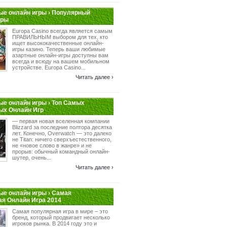
е онлайн игры › Популярный
гры
Europa Casino всегда является самым
ПРАВИЛЬНЫМ выбором для тех, кто
ищет высококачественные онлайн-
игры казино. Теперь ваши любимые
азартные онлайн-игры доступны вам
всегда и всюду на вашем мобильном
устройстве. Europa Casino...
Читать далее ›
е онлайн игры › Топ Самых
ых Онлайн Игр
— первая новая вселенная компании
Blizzard за последние полтора десятка
лет. Конечно, Overwatch — это далеко
не Titan: ничего сверхъестественного,
не «новое слово в жанре» и не
прорыв: обычный командный онлайн-
шутер, очень...
Читать далее ›
е онлайн игры › Самая
я Онлайн Игра 2014
Самая популярная игра в мире – это
бренд, который продвигает несколько
игроков рынка. В 2014 году это и