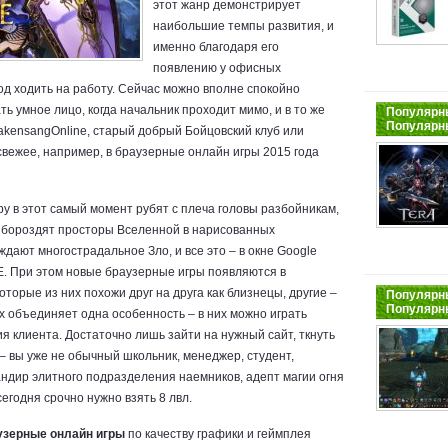
этот жанр демонстрирует
наибольшие темпы развития, и
именно благодаря его
появлению у офисных
од ходить на работу. Сейчас можно вполне спокойно
ь умное лицо, когда начальник проходит мимо, и в то же
Популярны
Популярн
rakensangOnline, старый добрый Бойцовский клуб или
 свежее, например, в браузерные онлайн игры 2015 года
у в этот самый момент рубят с плеча головы разбойникам,
, бороздят просторы Вселенной в нарисованных
дают многострадальное Зло, и все это – в окне Google
 IE. При этом новые браузерные игры появляются в
оторые из них похожи друг на друга как близнецы, другие –
Популярны
Популярн
х объединяет одна особенность – в них можно играть
я клиента. Достаточно лишь зайти на нужный сайт, ткнуть
 – вы уже не обычный школьник, менеджер, студент,
мандир элитного подразделения наемников, адепт магии огня
сегодня срочно нужно взять 8 лвл.
узерные онлайн игры
по качеству графики и геймплея