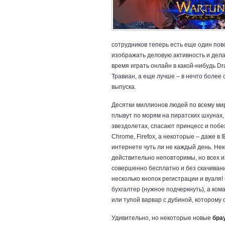
сотрудников теперь есть еще один пов
изображать деловую активность и делат
время играть онлайн в какой-нибудь D
Травиан, а еще лучше – в нечто более
выпуска.
Десятки миллионов людей по всему мир
плывут по морям на пиратских шхунах
звездолетах, спасают принцесс и побеж
Chrome, Firefox, а некоторые – даже в
интернете чуть ли не каждый день. Нек
действительно неповторимы, но всех и
совершенно бесплатно и без скачивани
несколько кнопок регистрации и вуаля!
бухгалтер (нужное подчеркнуть), а ко
или тупой варвар с дубиной, которому 
Удивительно, но некоторые новые
бра