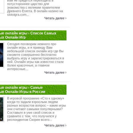
вам не придется переходить в
потустороннее царство для
знакомства с великим правителем
Древнего Египта. В онлайн казино на
slotoigra.com...
Читать далее ›
е онлайн игры › Список Самых
ых Онлайн Игр
Сегодня поговорим немного про
онлайн игры, и я приведу Вам
небольшой список онлайн игр где Вы
сможете совершенно бесплатно
выбрать игру и зарегистрироваться в
ней. Онлайн игры как известно стали
более красочные, а главное
интересные...
Читать далее ›
е онлайн игры › Самые
ые Онлайн Игры в России
В игровой программе «Сто к одному»
когда-то задали взрослым людям
разных возрастов вопрос – какие игры
они считают самыми популярными?
Составьте в уме свой список и
сравните с тем, что получился у
респондентов Скорее всего...
Читать далее ›