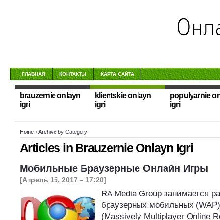
ГЛАВНАЯ
КОНТАКТЫ
КАРТА САЙТА
brauzernie onlayn
klientskie onlayn
populyarnie o
igri
igri
igri
Home
› Archive by Category
Articles in
Brauzernie Onlayn Igri
Мобильные Браузерные Онлайн Игры
[Апрель 15, 2017 – 17:20]
RA Media Group занимается р
браузерных мобильных (WAP
(Massively Multiplayer Online 